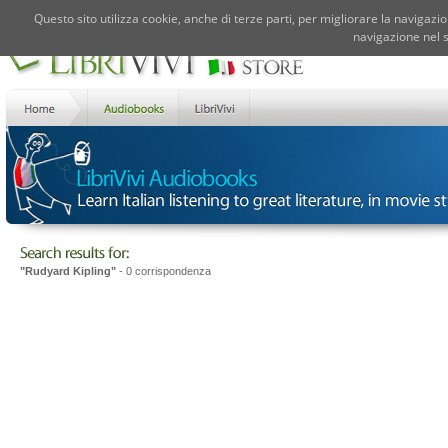
Questo sito utilizza cookie, anche di terze parti, per migliorare la navigazio
navigazione nel s
"Rudyard Kipling"
- 0 corrispondenza